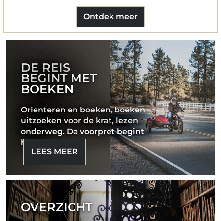
Ontdek meer
DE REIS
BEGINT MET
BOEKEN
Orienteren en boeken, boeken
uitzoeken voor de krat, lezen
onderweg. De voorpret begint
hier
LEES MEER
OVERZICHT