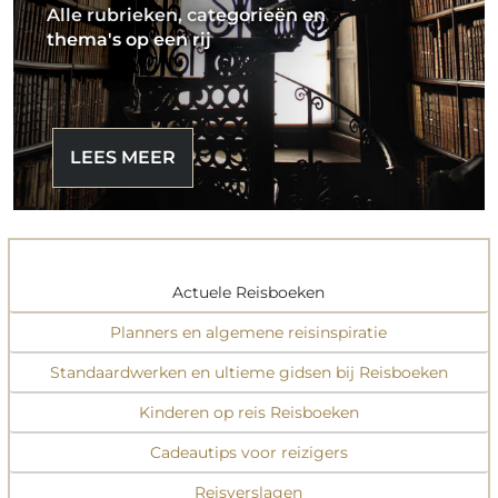
Alle rubrieken, categorieën en
thema's op een rij
LEES MEER
Actuele Reisboeken
Planners en algemene reisinspiratie
Standaardwerken en ultieme gidsen bij Reisboeken
Kinderen op reis Reisboeken
Cadeautips voor reizigers
Reisverslagen