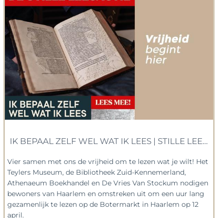
IK BEPAAL ZELF WEL WAT IK LEES | STILLE LEESAC
Vier samen met ons de vrijheid om te lezen wat je wilt! Het
Teylers Museum, de Bibliotheek Zuid-Kennemerland,
Athenaeum Boekhandel en De Vries Van Stockum nodigen
bewoners van Haarlem en omstreken uit om een uur lang
gezamenlijk te lezen op de Botermarkt in Haarlem op 12
april.