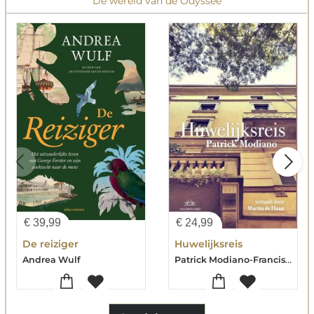
De wereld van de Odyssee
€
39,99
€
24,99
De reiziger
Huwelijksreis
Patrick Modiano-Francis Mus
Andrea Wulf