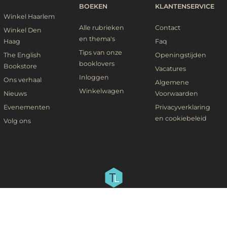
BOEKEN
KLANTENSERVICE
Winkel Haarlem
Alle rubrieken
Contact
Winkel Den
en thema's
Haag
Faq
Tips van onze
The English
Openingstijden
booklovers
Bookstore
Vacatures
Inloggen
Ons verhaal
Algemene
Winkelwagen
Nieuws
Voorwaarden
Evenementen
Privacyverklaring
en cookiebeleid
Volg ons