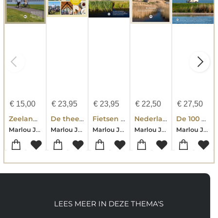
€
15,00
€
23,95
€
23,95
€
22,50
€
27,50
Zeeland - De 25 mooiste fietsroutes
De theetuinen fietsgids van Nederland
Fietsen langs het water in Nederland
Nederland - Vakantie in eigen land
De 100 mooiste campertrips van Nederland & België
Marlou Jacobs-Godfried van Loo
Marlou Jacobs-Godfried van Loo
Marlou Jacobs-Godfried van Loo
Marlou Jacobs-Godfried van Loo
Marlou Jacobs-Godfried van Loo
LEES MEER IN DEZE THEMA'S