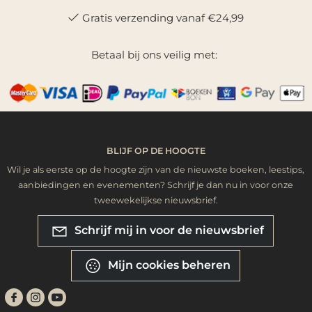
Gratis verzending vanaf €24,99
Betaal bij ons veilig met:
BLIJF OP DE HOOGTE
Wil je als eerste op de hoogte zijn van de nieuwste boeken, leestips,
aanbiedingen en evenementen? Schrijf je dan nu in voor onze
tweewekelijkse nieuwsbrief.
Schrijf mij in voor de nieuwsbrief
Mijn cookies beheren