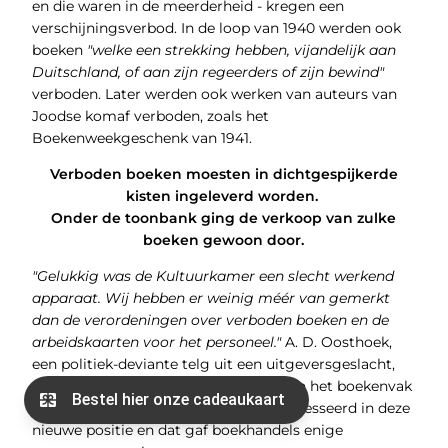
en die waren in de meerderheid - kregen een
verschijningsverbod. In de loop van 1940 werden ook
boeken
"welke een strekking hebben, vijandelijk aan
Duitschland, of aan zijn regeerders of zijn bewind"
verboden. Later werden ook werken van auteurs van
Joodse komaf verboden, zoals het
Boekenweekgeschenk van 1941.
Verboden boeken moesten in dichtgespijkerde
kisten ingeleverd worden.
Onder de toonbank ging de verkoop van zulke
boeken gewoon door.
"Gelukkig was de Kultuurkamer een slecht werkend
apparaat. Wij hebben er weinig méér van gemerkt
dan de verordeningen over verboden boeken en de
arbeidskaarten voor het personeel."
A. D. Oosthoek,
een politiek-deviante telg uit een uitgeversgeslacht,
was aangewezen om de nieuwe orde in het boekenvak
te vestigen. Hij was niet enorm geïnteresseerd in deze
nieuwe positie en dat gaf boekhandels enige