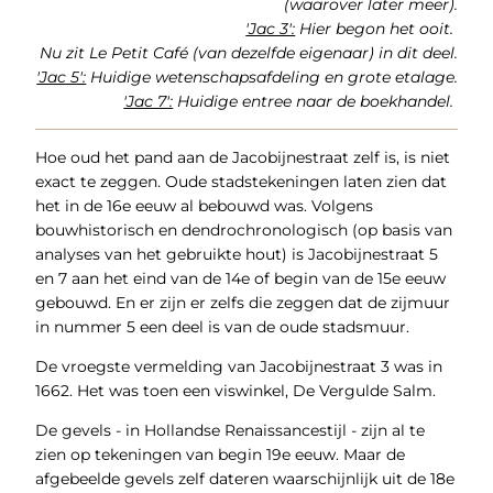
(waarover later meer).
'Jac 3':
Hier begon het ooit.
Nu zit Le Petit Café (van dezelfde eigenaar) in dit deel.
'Jac 5':
Huidige wetenschapsafdeling en grote etalage.
'Jac 7':
Huidige entree naar de boekhandel.
Hoe oud het pand aan de Jacobijnestraat zelf is, is niet
exact te zeggen. Oude stadstekeningen laten zien dat
het in de 16e eeuw al bebouwd was. Volgens
bouwhistorisch en dendrochronologisch (op basis van
analyses van het gebruikte hout) is Jacobijnestraat 5
en 7 aan het eind van de 14e of begin van de 15e eeuw
gebouwd. En er zijn er zelfs die zeggen dat de zijmuur
in nummer 5 een deel is van de oude stadsmuur.
De vroegste vermelding van Jacobijnestraat 3 was in
1662. Het was toen een viswinkel, De Vergulde Salm.
De gevels - in Hollandse Renaissancestijl - zijn al te
zien op tekeningen van begin 19e eeuw. Maar de
afgebeelde gevels zelf dateren waarschijnlijk uit de 18e