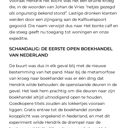
Voordat Hendrik het kocht was het een bruine kroeg
die, in de woorden van Johan de Vries
“netjes gezegd
als ongunstig bekend stond”
. Lastige dronken klanten
werden door een zijingang aan de Kalfsvelspoort
gegooid. Die naam verwijst dus naar Het bonte calf en
die steeg geeft nu toegang tot woningen en onze
expeditie.
SCHANDALIG: DE EERSTE OPEN BOEKHANDEL
VAN NEDERLAND
De buurt was dus in elk geval blij met de nieuwe
bestemming van het pand. Maar bij de metamorfose
van kroeg naar boekhandel was er één ding dat
Hendrik wilde behouden: de openslaande deuren in de
gevel. Het leek hem prachtig om die deuren naar zijn
boekhandel altijd uitnodigend open te houden.
Goedkopere titels zouden als lokkertjes vooraan
liggen. Gratis entree tot de boekhandel zonder
koopplicht was ongekend in Nederland, en met dit
experiment wilde Hendrik de drempel naar de