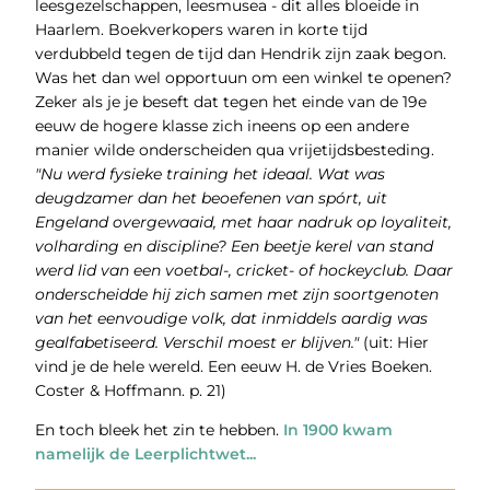
leesgezelschappen, leesmusea - dit alles bloeide in
Haarlem. Boekverkopers waren in korte tijd
verdubbeld tegen de tijd dan Hendrik zijn zaak begon.
Was het dan wel opportuun om een winkel te openen?
Zeker als je je beseft dat tegen het einde van de 19e
eeuw de hogere klasse zich ineens op een andere
manier wilde onderscheiden qua vrijetijdsbesteding.
"Nu werd fysieke training het ideaal. Wat was
deugdzamer dan het beoefenen van spórt, uit
Engeland overgewaaid, met haar nadruk op loyaliteit,
volharding en discipline? Een beetje kerel van stand
werd lid van een voetbal-, cricket- of hockeyclub. Daar
onderscheidde hij zich samen met zijn soortgenoten
van het eenvoudige volk, dat inmiddels aardig was
gealfabetiseerd. Verschil moest er blijven."
(uit: Hier
vind je de hele wereld. Een eeuw H. de Vries Boeken.
Coster & Hoffmann. p. 21)
En toch bleek het zin te hebben.
In 1900 kwam
namelijk de Leerplichtwet...