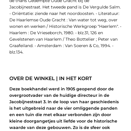
de thans Gedempte Oude Gracht bij de
Jacobijnestraat. Het tweede pand is De Vergulde Salm.
- Oriëntatie: ziende naar het noordoosten. - Literatuur:
De Haarlemse Oude Gracht : Van water tot weg, over
wonen en werken / Historische Werkgroep "Haerlem". -
Haarlem : De Vrieseborch, 1980. - blz.31, 126 en
Gevelstenen van Haarlem / Theo Bottelier ; Peter van
Graafeiland. - Amsterdam : Van Soeren & Co, 1994. -
blz.134.
OVER DE WINKEL | IN HET KORT
Deze boekhandel werd in 1905 geopend door de
overgrootvader van de huidige directeur in de
Jacobijnestraat 3. In de loop van haar geschiedenis
is het uitgebreid naar de vier omliggende panden
en een tuin die met elkaar verbonden zijn door
kleine doorgangetjes uit liefde voor de historische
waarde van deze gebouwen. Zo is de sfeer ook