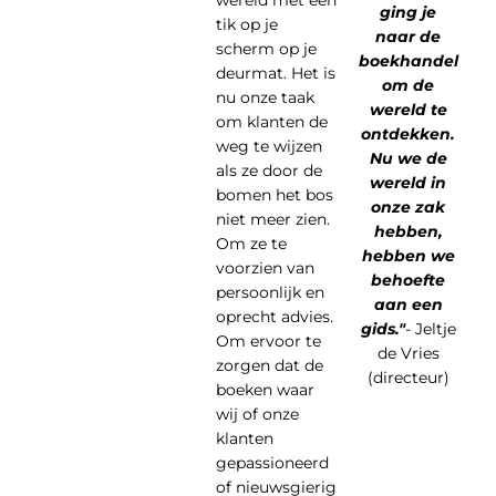
wereld met een
ging je
tik op je
naar de
scherm op je
boekhandel
deurmat. Het is
om de
nu onze taak
wereld te
om klanten de
ontdekken.
weg te wijzen
Nu we de
als ze door de
wereld in
bomen het bos
onze zak
niet meer zien.
hebben,
Om ze te
hebben we
voorzien van
behoefte
persoonlijk en
aan een
oprecht advies.
gids."
- Jeltje
Om ervoor te
de Vries
zorgen dat de
(directeur)
boeken waar
wij of onze
klanten
gepassioneerd
of nieuwsgierig