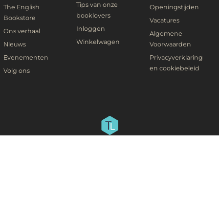
Tips van onze
The English
Openingstijden
booklovers
Bookstore
Vacatures
Inloggen
Ons verhaal
Algemene
Winkelwagen
Nieuws
Voorwaarden
Evenementen
Privacyverklaring
en cookiebeleid
Volg ons