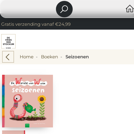
Gratis verzending vanaf €24,99
Home
-
Boeken
-
Seizoenen