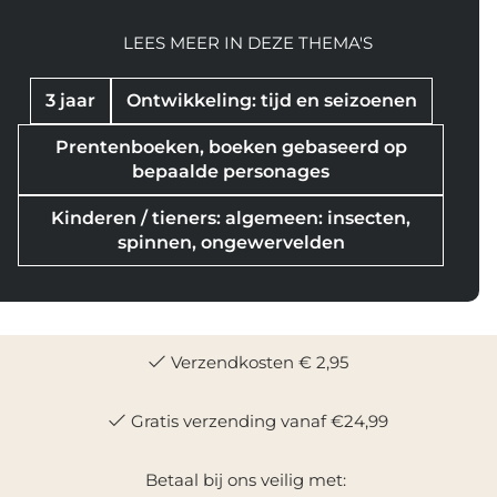
LEES MEER IN DEZE THEMA'S
3 jaar
Ontwikkeling: tijd en seizoenen
Prentenboeken, boeken gebaseerd op
bepaalde personages
Kinderen / tieners: algemeen: insecten,
spinnen, ongewervelden
Verzendkosten € 2,95
Gratis verzending vanaf €24,99
Betaal bij ons veilig met: