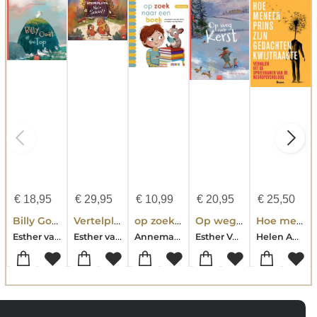
€
18,95
€
29,95
€
10,99
€
20,95
€
25,50
Billy Goat at the Top
Vertelplaten. Naar school
op zoek naar een boek
Op weg naar kerst
Hoe meneer Prins zijn gedachten kwijtraakte
Esther van den Berg
Esther van den Berg
Annemarie van den Brink
Esther Van Den Berg
Helen Anema-Esther van den Berg-Sarai Boelema-Annelies Buhrmann-Irene Huenges Wajer-Josje Kal-Mariska Mantione-Carla Ruis-Haike van Stralen-Kim Verweij-Martine van Zandvoort