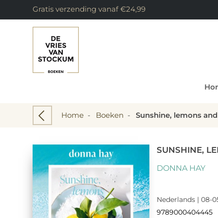
Gratis verzending vanaf €24,99
Ho
Home
-
Boeken
-
Sunshine, lemons and 
SUNSHINE, L
DONNA HAY
Nederlands | 08-0
9789000404445