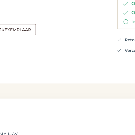
Op
Op
le
IJKEXEMPLAAR
Retou
Verzen
NA HAY