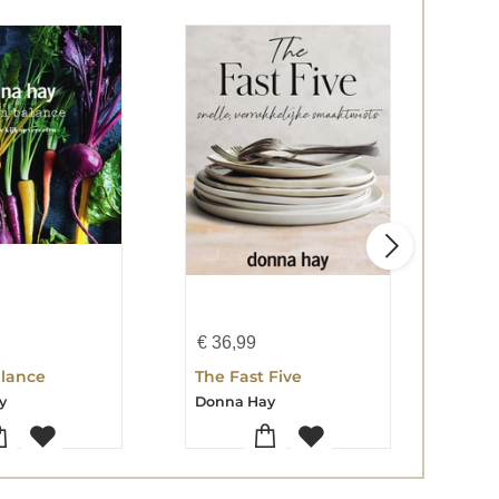
€
36,99
€
42
alance
The Fast Five
Basi
y
Donna Hay
Don