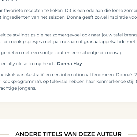
ar favoriete recepten te koken. Dit is een ode aan die lome zo
 ingrediënten van het seizoen. Donna geeft zowel inspiratie voo
elt ze stylingtips die het zomergevoel ook naar jouw tafel br
, citroenkipspiesjes met parmezaan of granaatappelsalade met 
n genieten met een snufje zout en een scheutje citroensap.
pecially close to my heart.’
Donna Hay
huiskok van Australië en een internationaal fenomeen. Donna’s 
aar kookprogramma’s op televisie hebben haar kenmerkende stijl 
rachtige jongens.
ANDERE TITELS VAN DEZE AUTEUR