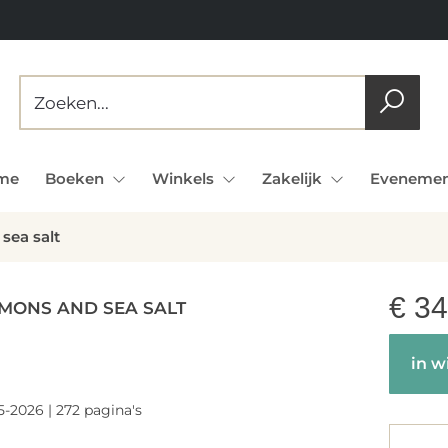
me
Boeken
Winkels
Zakelijk
Evenemen
sea salt
€
34
EMONS AND SEA SALT
in w
5-2026 | 272 pagina's