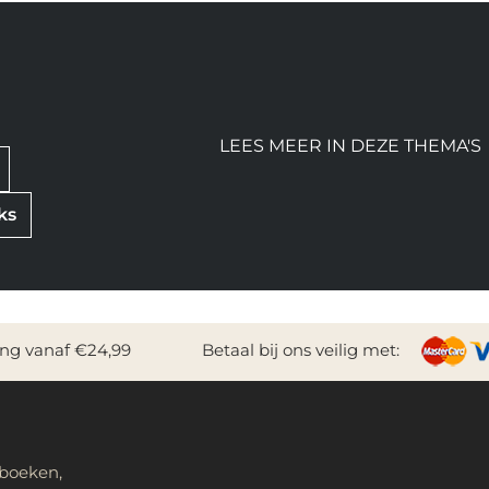
LEES MEER IN DEZE THEMA'S
ks
ing vanaf €24,99
Betaal bij ons veilig met:
 boeken,