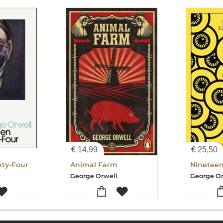
€
14,99
€
25,50
hty-Four
Animal Farm
Nineteen
George Orwell
George Or