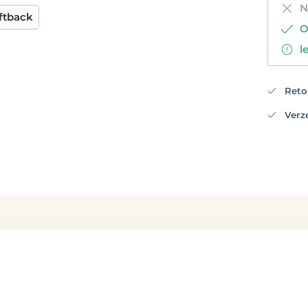
Ni
ftback
Op
le
Retou
Verzen