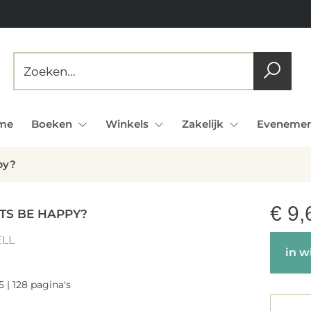
me
Boeken
Winkels
Zakelijk
Evenemen
py?
€
9,
STS BE HAPPY?
LL
in w
5 | 128 pagina's