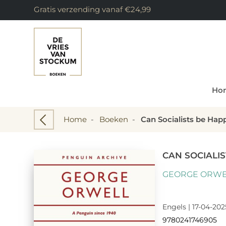
Gratis verzending vanaf €24,99
Ho
Home
-
Boeken
-
Can Socialists be Hap
CAN SOCIALI
GEORGE ORWE
Engels | 17-04-202
9780241746905