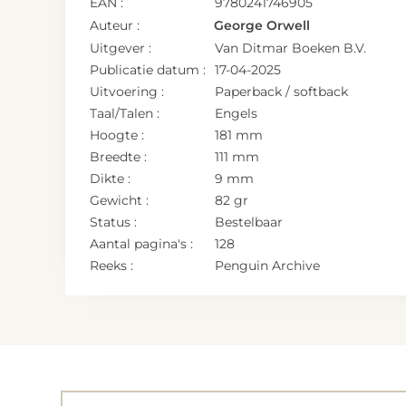
EAN :
9780241746905
Auteur :
George Orwell
Uitgever :
Van Ditmar Boeken B.V.
Publicatie datum :
17-04-2025
Uitvoering :
Paperback / softback
Taal/Talen :
Engels
Hoogte :
181 mm
Breedte :
111 mm
Dikte :
9 mm
Gewicht :
82 gr
Status :
Bestelbaar
Aantal pagina's :
128
Reeks :
Penguin Archive