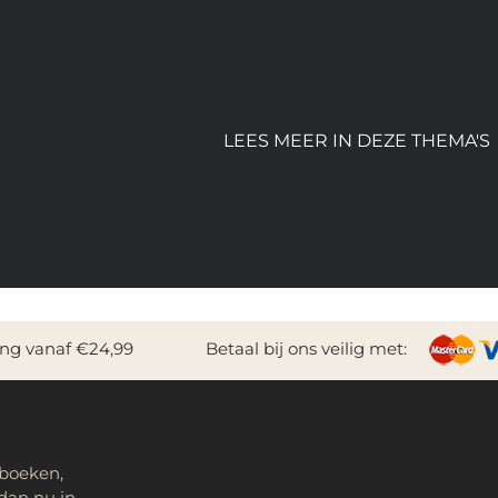
LEES MEER IN DEZE THEMA'S
ing vanaf €24,99
Betaal bij ons veilig met:
 boeken,
dan nu in