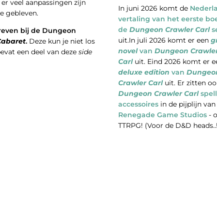
r veel aanpassingen zijn
In juni 2026 komt de
Nederl
e gebleven.
vertaling van het eerste bo
de
Dungeon Crawler Carl
s
even bij de Dungeon
uit.In juli 2026 komt er een
g
Cabaret
.
Deze kun je niet los
novel
van
Dungeon Crawle
bevat een deel van deze
side
Carl
uit. Eind 2026 komt er e
deluxe edition
van
Dungeo
Crawler Carl
uit. Er zitten o
Dungeon Crawler Carl
spel
accessoires
in de pijplijn van
Renegade Game Studios
- 
TTRPG! (Voor de D&D heads..!