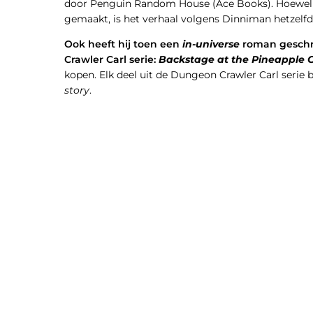
door Penguin Random House (Ace Books). Hoewel e
gemaakt, is het verhaal volgens Dinniman hetzelfd
Ook heeft hij toen een
in-universe
roman geschr
Crawler Carl serie:
Backstage at the Pineapple 
kopen. Elk deel uit de Dungeon Crawler Carl serie 
story
.