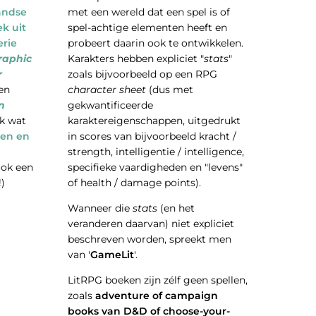
met een wereld dat een spel is of
andse
spel-achtige elementen heeft en
ek uit
probeert daarin ook te ontwikkelen.
erie
Karakters hebben expliciet "
stats
"
raphic
zoals bijvoorbeeld op een RPG
r
character sheet
(dus met
en
gekwantificeerde
n
karaktereigenschappen, uitgedrukt
ok wat
in scores van bijvoorbeeld kracht /
len en
strength, intelligentie / intelligence,
specifieke vaardigheden en "levens"
ook een
of health / damage points).
)
Wanneer die
stats
(en het
veranderen daarvan) niet expliciet
beschreven worden, spreekt men
van '
GameLit
'.
LitRPG boeken zijn zélf geen spellen,
zoals
adventure of campaign
books van D&D of choose-your-