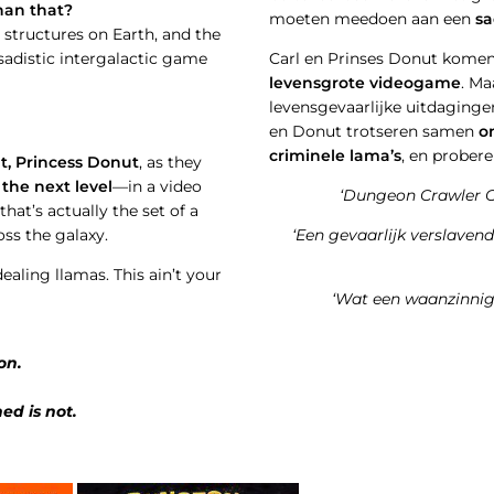
han that?
moeten meedoen aan een
sa
 structures on Earth, and the
 sadistic intergalactic game
Carl en Prinses Donut komen 
levensgrote videogame
. Ma
levensgevaarlijke uitdaginge
en Donut trotseren samen
o
criminele lama’s
, en probere
at, Princess Donut
, as they
o
the next level
—in a video
‘
Dungeon Crawler C
hat’s actually the set of a
ss the galaxy.
‘Een gevaarlijk verslaven
ealing llamas. This ain’t your
‘Wat een waanzinnig
on.
ed is not.