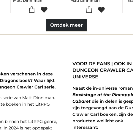
Matt Dinniman
Matt Dinniman
Ma
Ontdek meer
VOOR DE FANS | OOK IN
DUNGEON CRAWLER C
oeken verschenen in deze
UNIVERSE
Dragons boek? Waar lijkt
ungeon Crawler Carl serie.
Naast de in-universe roman
Backstage at the Pineappl
en serie van Matt Dinniman.
Cabaret
die in delen is gesp
ste boeken in het LitRPG
zijn toegevoegd aan de D
Crawler Carl boeken, zijn d
producten wellicht ook
len binnen het LitRPG genre,
interessant:
r. In 2024 is het opgepakt