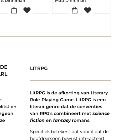
tt Dinniman
Matt Dinniman
Matt Dinni
 DE
LITRPG
ARL
LitRPG is de afkorting van Literary
Role-Playing Game. LitRPG is een
e
literair genre dat de conventies
litst en
van RPG's combineert met
science
ungeon
fiction
en
fantasy
romans.
eze
Specifiek betekent dat vooral dat de
hoofdpersoon bewust interacteert