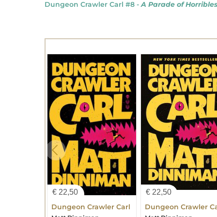
Dungeon Crawler Carl #8 -
A Parade of Horrible
€
22,50
€
22,50
Dungeon Crawler Carl
Dungeon Crawler Ca