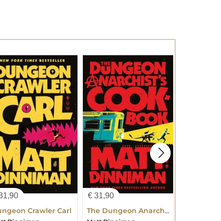
31,90
€
31,90
€
31,90
ngeon Crawler Carl
The Dungeon Anarchist's Cookbook