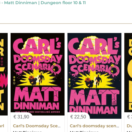
s
- Matt Dinniman | Dungeon floor 10 & 11
€
31,90
€
22,50
€
rl
Carl's Doomsday Scenario
Carl's doomsday scenario
Du