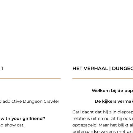
1
HET VERHAAL | DUNGE
Welkom bij de popu
nd addictive Dungeon Crawler
De kijkers vermak
Carl dacht dat hij zijn diepte
with your girlfriend?
relatie is uit en nu zit hij o
ng show cat.
opgezadeld. Maar het blijkt 
buitenaardse wezens met gro