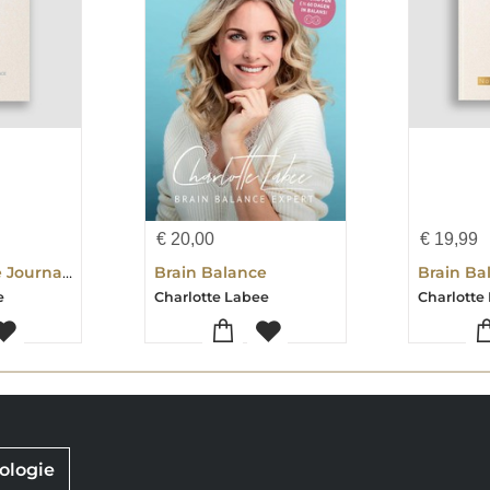
€
20,00
€
19,99
Brain Balance Journal 2.0
Brain Balance
Brain Ba
e
Charlotte Labee
Charlotte
ologie