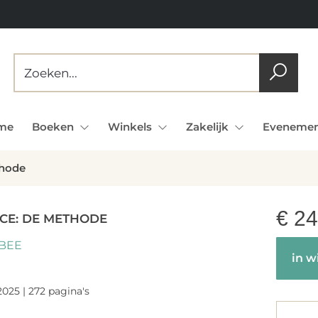
me
Boeken
Winkels
Zakelijk
Evenemen
thode
€
24
CE: DE METHODE
BEE
in w
-2025 | 272 pagina's