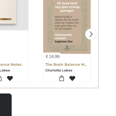
€
24,99
€
24
lance Notes
The Brain Balance Method
 Labee
Charlotte Labee
Char