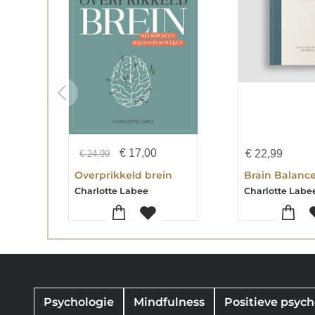
€
17,00
€
22,99
€
24,99
Overprikkeld brein
Charlotte Labee
Charlotte Labe
Psychologie
Mindfulness
Positieve psych