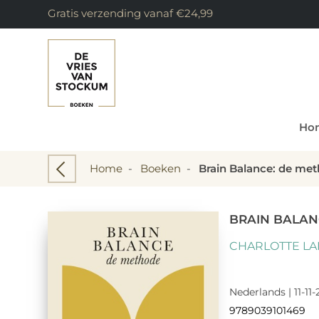
Gratis verzending vanaf €24,99
Ho
Home
-
Boeken
-
Brain Balance: de me
BRAIN BALAN
CHARLOTTE LA
Nederlands | 11-11
9789039101469