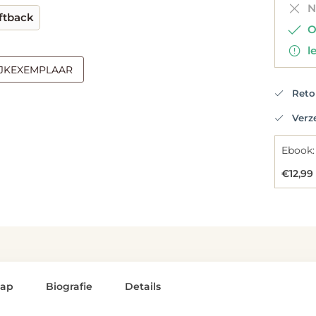
Ni
ftback
Op
le
IJKEXEMPLAAR
Retou
Verzen
Ebook:
€12,99
lap
Biografie
Details