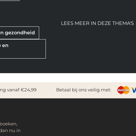
LEES MEER IN DEZE THEMA'S
en gezondheid
e en
ing vanaf €24,99
Betaal bij ons veilig met:
 boeken,
dan nu in