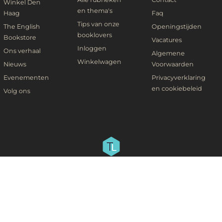
Winkel Den
en thema's
Haag
Faq
Tips van onze
The English
Openingstijden
booklovers
Bookstore
Vacatures
Inloggen
Ons verhaal
Algemene
Winkelwagen
Nieuws
Voorwaarden
Evenementen
Privacyverklaring
en cookiebeleid
Volg ons