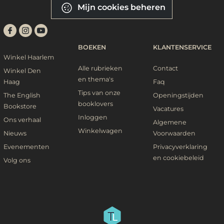
Mijn cookies beheren
BOEKEN
KLANTENSERVICE
Winkel Haarlem
Alle rubrieken
Contact
Winkel Den
en thema's
Haag
Faq
Tips van onze
The English
Openingstijden
booklovers
Bookstore
Vacatures
Inloggen
Ons verhaal
Algemene
Winkelwagen
Nieuws
Voorwaarden
Evenementen
Privacyverklaring
en cookiebeleid
Volg ons