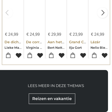
€
24,99
€
24,99
€
29,99
€
23,99
€
24,99
De dichter en de duivel
De correspondente
Aan het einde van de oorlog
Grand Café du Malheur
Lázár
Lieke Marsman
Virginia Evans
Bert Natter
Nelio Biedermann
Ilja Gort
LEES MEER IN DEZE THEMA'S
Reizen en vakantie