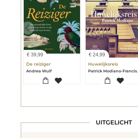
€
39,99
€
24,99
De reiziger
Huwelijksreis
Patrick Mo
Andrea Wulf
UITGELICHT