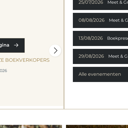
25/07/2026
Meet & Gre
T
...
08/08/2026
Meet & G
€
13/08/2026
Boekpresen
agina
29/08/2026
Meet & G
ZE BOEKVERKOPERS
Sa
Kl
2026
Alle evenementen
re
fa
ma