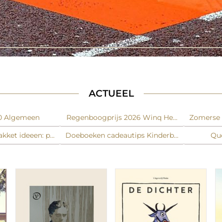
ACTUEEL
60 Algemeen
Regenboogprijs 2026 Winq Hebban nominat
Zomerse e
ket ideeen: puzzelboeken, doeboeken, inspiratie, journals, ga
Doeboeken cadeautips Kinderboeken
Que