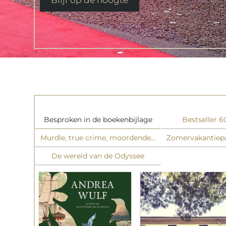
Besproken in de boekenbijlage
Bestseller 
Murdle, true crime, moordende raadsels en mystery
Zomervakantiepak
De wereld van de Odyssee