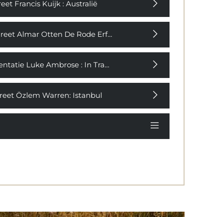
et Francis Kuijk : Australië
OKIO
reet Almar Otten De Rode Erfenis
37,50
tatie Luke Ambrose : In Transit A collection of short stories
Ga naar de detailpagina
reet Özlem Warren: Istanbul
menvatting
eine atlas voor hedonisten is een reeks prachtige
isboeken voor reizigers én thuisblijvers om je
voriete stad, land of eiland op een heel andere
nier te leren kennen. Geen...