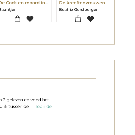
De Cock en moord in de praktijk
De kreeftenvrouwen
Baantjer
Beatrix Gerstberger
Mélissa
n 2 gelezen en vond het
d ik tussen de...
Toon de