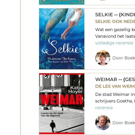
SELKIE
-- (
KIND
SELKIE: OOK NED
Wat een gezellig b
Vanavond het laats
volledige recensie
Door
Boek
WEIMAR
-- (
GES
DE LES VAN WEI
De stad Weimar in 
schrijvers Goethe,
recensie
Door
Boek