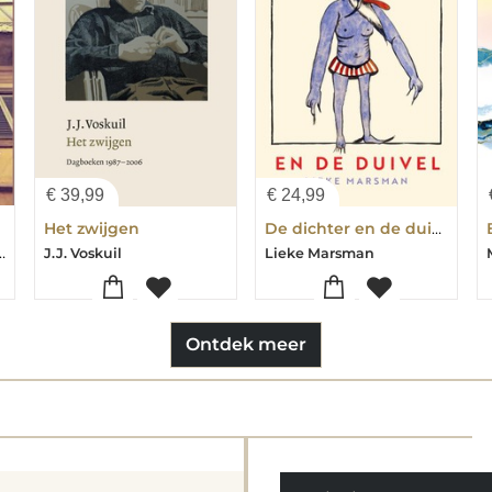
€
39,99
€
24,99
Het zwijgen
De dichter en de duivel
diano-Francis Mus
J.J. Voskuil
Lieke Marsman
Ontdek meer