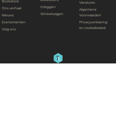
Bookstore
Vacatures
Inloggen
Ons verhaal
Algemene
Winkelwagen
Nieuws
Voorwaarden
Evenementen
Privacyverklaring
en cookiebeleid
Volg ons