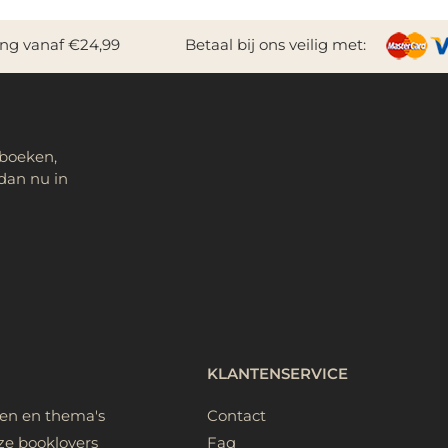
ing vanaf €24,99
Betaal bij ons veilig met:
 boeken,
dan nu in
KLANTENSERVICE
ken en thema's
Contact
ze booklovers
Faq