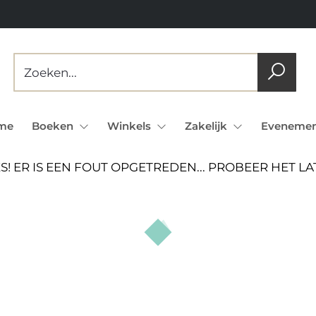
me
Boeken
Winkels
Zakelijk
Evenemen
S! ER IS EEN FOUT OPGETREDEN... PROBEER HET L