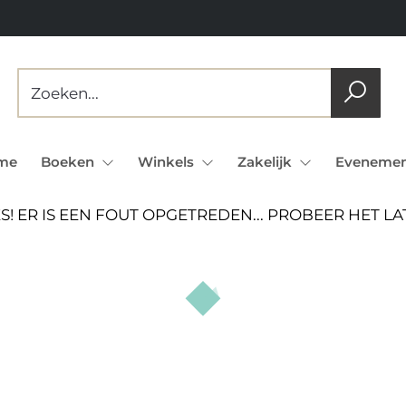
me
Boeken
Winkels
Zakelijk
Evenemen
S! ER IS EEN FOUT OPGETREDEN... PROBEER HET L