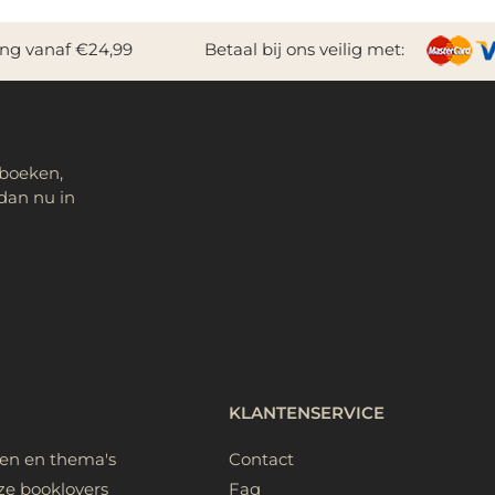
ing vanaf €24,99
Betaal bij ons veilig met:
 boeken,
dan nu in
KLANTENSERVICE
ken en thema's
Contact
ze booklovers
Faq