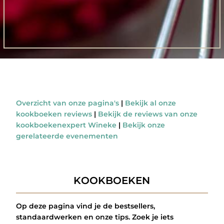
Overzicht van onze pagina's
|
Bekijk al onze
kookboeken reviews
|
Bekijk de reviews van onze
kookboekenexpert Wineke
|
Bekijk onze
gerelateerde evenementen
KOOKBOEKEN
Op deze pagina vind je de bestsellers,
standaardwerken en onze tips. Zoek je iets