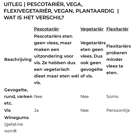
UITLEG | PESCOTARIËR, VEGA,
FLEXIVEGETARIËR, VEGAN, PLANTAARDIG |
WAT IS HET VERSCHIL?
Pescotariër
Vegetariër
Flexitariër
Pescotariërs eten
geen vlees, maar
Vegetariërs
Flexitariërs
maken een
eten geen
proberen
uitzondering voor
vlees. Dus
Beschrijving
minder
vis. Ze hebben dus
ook geen
vlees te
een vegetarisch
gevogelte
eten.
dieet maar eten wél
of vis.
vis.
Gevogelte,
rund, varken
Nee
Nee
Soms
etc.
Vis
Ja
Nee
Persoonlijk
Winegums
(gelatine
wordt