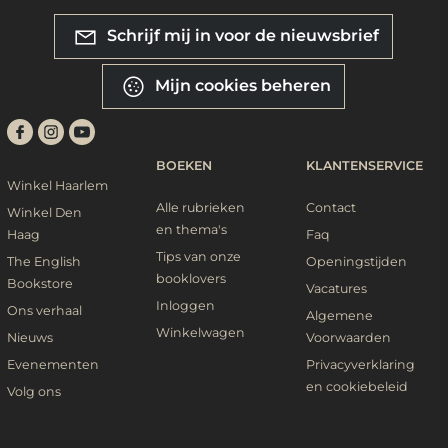
Schrijf mij in voor de nieuwsbrief
Mijn cookies beheren
BOEKEN
KLANTENSERVICE
Winkel Haarlem
Alle rubrieken
Contact
Winkel Den
en thema's
Haag
Faq
Tips van onze
The English
Openingstijden
booklovers
Bookstore
Vacatures
Inloggen
Ons verhaal
Algemene
Winkelwagen
Nieuws
Voorwaarden
Evenementen
Privacyverklaring
en cookiebeleid
Volg ons