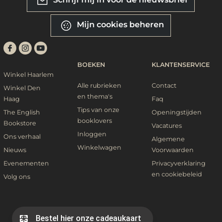
Mijn cookies beheren
BOEKEN
KLANTENSERVICE
Winkel Haarlem
Alle rubrieken
Contact
Winkel Den
en thema's
Haag
Faq
Tips van onze
The English
Openingstijden
booklovers
Bookstore
Vacatures
Inloggen
Ons verhaal
Algemene
Winkelwagen
Nieuws
Voorwaarden
Evenementen
Privacyverklaring
en cookiebeleid
Volg ons