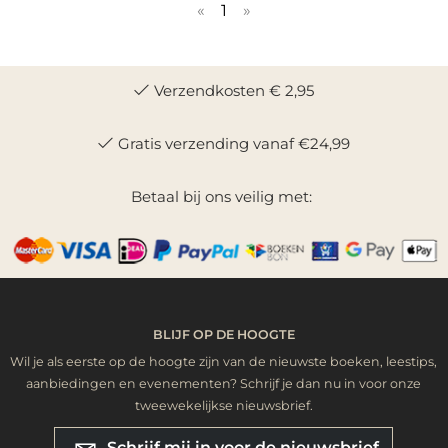
«
1
»
Verzendkosten € 2,95
Gratis verzending vanaf €24,99
Betaal bij ons veilig met:
BLIJF OP DE HOOGTE
Wil je als eerste op de hoogte zijn van de nieuwste boeken, leestips,
aanbiedingen en evenementen? Schrijf je dan nu in voor onze
tweewekelijkse nieuwsbrief.
Schrijf mij in voor de nieuwsbrief