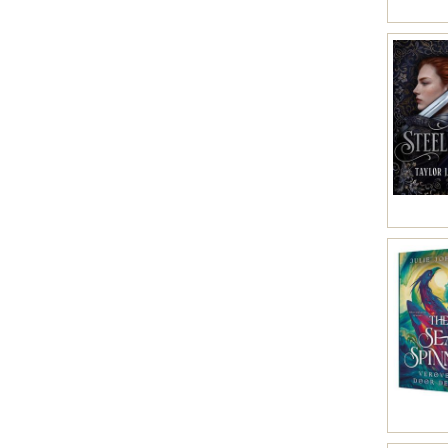
Vietnamees (1)
Volapük, Volapuk (1)
Waals (1)
Jiddisch (1)