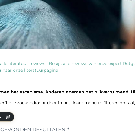
alle literatuur reviews
|
Bekijk alle reviews van onze expert Rutg
 naar onze literatuurpagina
men het escapisme. Anderen noemen het blikverruimend. Hier 
 verfijn je zoekopdracht door in het linker menu te filteren op taa
y
GEVONDEN RESULTATEN
*