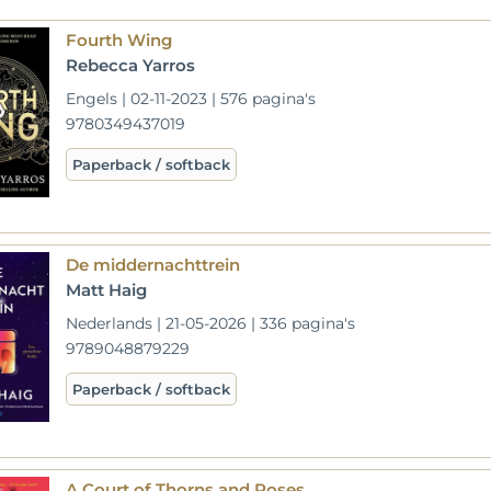
Fourth Wing
Rebecca Yarros
Engels | 02-11-2023 | 576 pagina's
9780349437019
Paperback / softback
De middernachttrein
Matt Haig
Nederlands | 21-05-2026 | 336 pagina's
9789048879229
Paperback / softback
A Court of Thorns and Roses