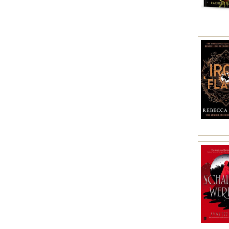
Deens (1)
Filipijns (1)
Iers (1)
Oudgrieks (tot 1453) (1)
Zwitserduits (1)
Nederduits (1)
Nepalees (1)
Bokmål-Noors (1)
Noors (1)
Noord-Samisch (Noord-Laps) (1)