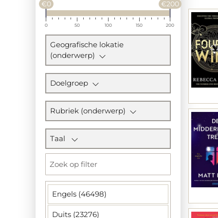
€0
€200
0
50
100
150
200
Geografische lokatie
(onderwerp)
Doelgroep
Rubriek (onderwerp)
Taal
Engels (46498)
Duits (23276)