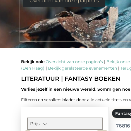
Overzicht van onze pagina’s
Bekijk ook:
Overzicht van onze pagina's
|
Bekijk onze 
(Den Haag)
|
Bekijk gerelateerde evenementen
|
Terug
LITERATUUR | FANTASY BOEKEN
Verlies jezelf in een nieuwe wereld. Sommigen noe
Filteren en scrollen: blader door alle actuele titels en
Fantas
Filtersectie
Prijs
76816