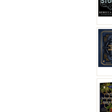
Bretons (2)
Esperanto (2)
Schots-Gaelisch (2)
Grieks (2)
Koreaans (2)
Odia (Oriya) (2)
Servisch (2)
Urdu (2)
Albanees (1)
Cornisch (1)
Tsjechisch (1)