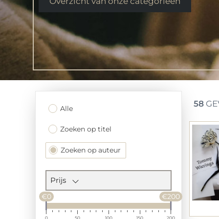
Overzicht van onze categorieen
58
GE
Filtersectie
Alle
Zoeken op titel
Zoeken op auteur
Prijs
€0
€200
0
50
100
150
200