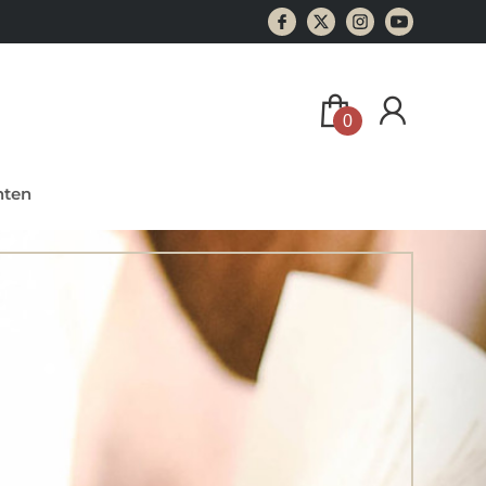
0
ten