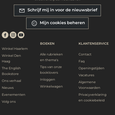
Schrijf mij in voor de nieuwsbrief
Mijn cookies beheren
BOEKEN
KLANTENSERVICE
Winkel Haarlem
Alle rubrieken
Contact
Winkel Den
en thema's
Haag
Faq
Tips van onze
The English
Openingstijden
booklovers
Bookstore
Vacatures
Inloggen
Ons verhaal
Algemene
Winkelwagen
Nieuws
Voorwaarden
Evenementen
Privacyverklaring
en cookiebeleid
Volg ons