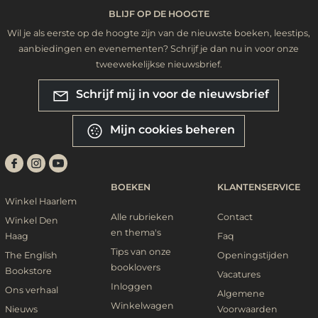
BLIJF OP DE HOOGTE
Wil je als eerste op de hoogte zijn van de nieuwste boeken, leestips,
aanbiedingen en evenementen? Schrijf je dan nu in voor onze
tweewekelijkse nieuwsbrief.
Schrijf mij in voor de nieuwsbrief
Mijn cookies beheren
BOEKEN
KLANTENSERVICE
Winkel Haarlem
Alle rubrieken
Contact
Winkel Den
en thema's
Haag
Faq
Tips van onze
The English
Openingstijden
booklovers
Bookstore
Vacatures
Inloggen
Ons verhaal
Algemene
Winkelwagen
Nieuws
Voorwaarden