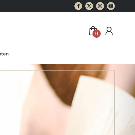
0
ten