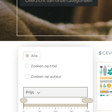
Overzicht van onze categorieen
5
GEV
Filtersectie
Alle
Zoeken op titel
Zoeken op auteur
Prijs
€0
€200
0
50
100
150
200