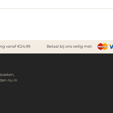
ing vanaf €24,99
Betaal bij ons veilig met:
 boeken,
dan nu in