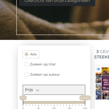
Overzicht van onze categorieen
3
GEV
Filtersectie
Alle
STEEK
Zoeken op titel
Zoeken op auteur
Prijs
€0
€200
0
50
100
150
200