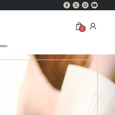
0
ten