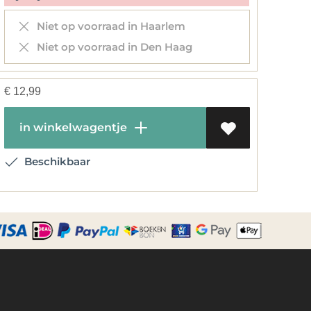
Niet op voorraad in Haarlem
Niet op voorraad in Den Haag
€
12,99
in winkelwagentje
Beschikbaar