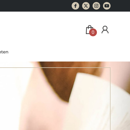
0
ten