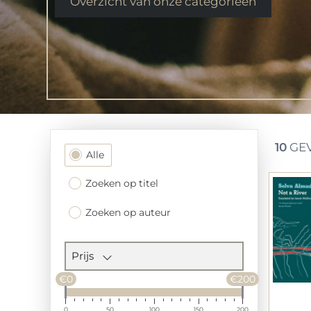
Overzicht van onze categorieen
10
GEV
Filtersectie
Alle
Zoeken op titel
Zoeken op auteur
Prijs
€0
€200
0
50
100
150
200