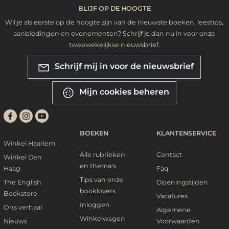
BLIJF OP DE HOOGTE
Wil je als eerste op de hoogte zijn van de nieuwste boeken, leestips,
aanbiedingen en evenementen? Schrijf je dan nu in voor onze
tweewekelijkse nieuwsbrief.
Schrijf mij in voor de nieuwsbrief
Mijn cookies beheren
BOEKEN
KLANTENSERVICE
Winkel Haarlem
Alle rubrieken
Contact
Winkel Den
en thema's
Haag
Faq
Tips van onze
The English
Openingstijden
booklovers
Bookstore
Vacatures
Inloggen
Ons verhaal
Algemene
Winkelwagen
Nieuws
Voorwaarden