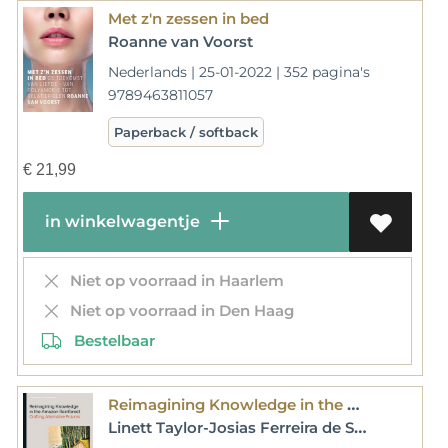
Met z'n zessen in bed
Roanne van Voorst
Nederlands | 25-01-2022 | 352 pagina's
9789463811057
Paperback / softback
€
21,99
in winkelwagentje
Niet op voorraad in Haarlem
Niet op voorraad in Den Haag
Bestelbaar
Reimagining Knowledge in the Amazon Rainforest
Linett Taylor-Josias Ferreira de Souza-Hellen Cristina Picanço Simas-Arjun Appadurai-Stefania Milan-Emiliano Treré-Marina Magalhães de Morais-Naziano Filizola-Yásnaya Elena Aguilar Gil