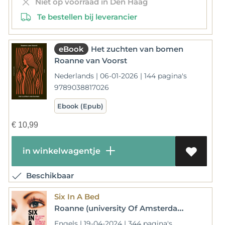
Niet op voorraad in Den Haag
Te bestellen bij leverancier
eBook
Het zuchten van bomen
Roanne van Voorst
Nederlands | 06-01-2026 | 144 pagina's
9789038817026
Ebook (Epub)
€
10,99
in winkelwagentje
Beschikbaar
Six In A Bed
Roanne (university Of Amsterdam) Van Voorst
Engels | 19-04-2024 | 344 pagina's