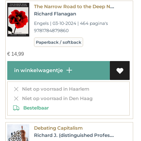
The Narrow Road to the Deep North
Richard Flanagan
Engels | 03-10-2024 | 464 pagina's
9781784879860
Paperback / softback
€
14,99
in winkelwagentje
Niet op voorraad in Haarlem
Niet op voorraad in Den Haag
Bestelbaar
Debating Capitalism
Richard J. (distinguished Professor Arneson-Jason (robert J. And Elizabeth Flanagan Family Professor Of Strategy Brennan