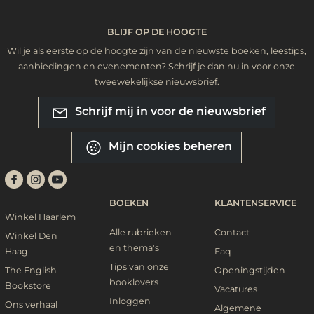
BLIJF OP DE HOOGTE
Wil je als eerste op de hoogte zijn van de nieuwste boeken, leestips,
aanbiedingen en evenementen? Schrijf je dan nu in voor onze
tweewekelijkse nieuwsbrief.
Schrijf mij in voor de nieuwsbrief
Mijn cookies beheren
BOEKEN
KLANTENSERVICE
Winkel Haarlem
Alle rubrieken
Contact
Winkel Den
en thema's
Haag
Faq
Tips van onze
The English
Openingstijden
booklovers
Bookstore
Vacatures
Inloggen
Ons verhaal
Algemene