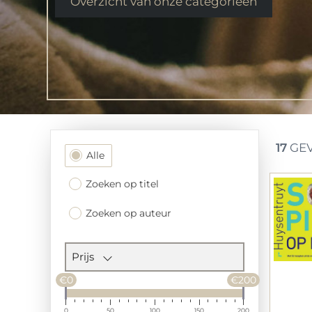
Overzicht van onze categorieen
17
GEV
Filtersectie
Alle
Zoeken op titel
Zoeken op auteur
Prijs
€0
€200
0
50
100
150
200