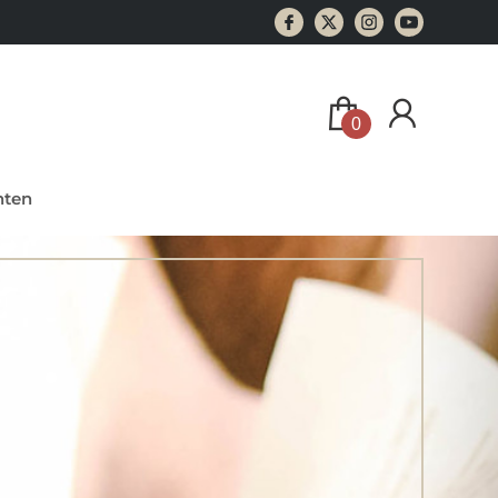
0
ten