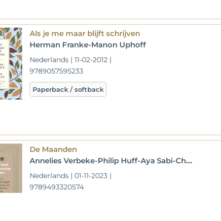
Als je me maar blijft schrijven
Herman Franke-Manon Uphoff
Nederlands | 11-02-2012 |
9789057595233
Paperback / softback
De Maanden
Annelies Verbeke-Philip Huff-Aya Sabi-Charlotte Van den Broeck-Sinan Çinkaya-Manon Uphoff-Bregje Hofstede-Alfred Birney-Rob van Essen-Saskia de Coster-Ellen Deckwitz-Arjen van Veelen
Nederlands | 01-11-2023 |
9789493320574
Paperback / softback