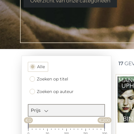
Overzicht van onze categorieen
17
GEV
Filtersectie
Alle
Zoeken op titel
Zoeken op auteur
Prijs
€0
€200
0
50
100
150
200