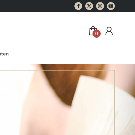
0
ten