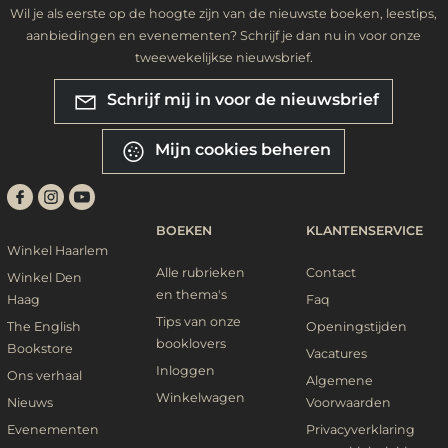
Wil je als eerste op de hoogte zijn van de nieuwste boeken, leestips,
aanbiedingen en evenementen? Schrijf je dan nu in voor onze
tweewekelijkse nieuwsbrief.
Schrijf mij in voor de nieuwsbrief
Mijn cookies beheren
BOEKEN
KLANTENSERVICE
Winkel Haarlem
Alle rubrieken
Contact
Winkel Den
en thema's
Haag
Faq
Tips van onze
The English
Openingstijden
booklovers
Bookstore
Vacatures
Inloggen
Ons verhaal
Algemene
Winkelwagen
Nieuws
Voorwaarden
Evenementen
Privacyverklaring