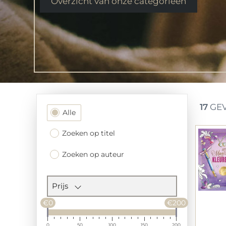
Overzicht van onze categorieen
17
GEV
Filtersectie
Alle
Zoeken op titel
Zoeken op auteur
Prijs
€0
€200
0
50
100
150
200