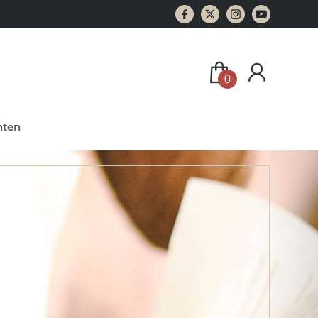
0
ten