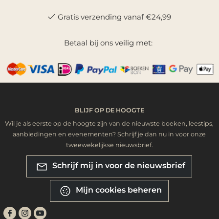
Gratis verzending vanaf €24,99
Betaal bij ons veilig met:
BLIJF OP DE HOOGTE
Wil je als eerste op de hoogte zijn van de nieuwste boeken, leestips,
aanbiedingen en evenementen? Schrijf je dan nu in voor onze
tweewekelijkse nieuwsbrief.
Schrijf mij in voor de nieuwsbrief
Mijn cookies beheren