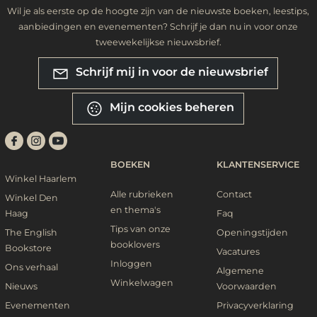
Wil je als eerste op de hoogte zijn van de nieuwste boeken, leestips,
aanbiedingen en evenementen? Schrijf je dan nu in voor onze
tweewekelijkse nieuwsbrief.
Schrijf mij in voor de nieuwsbrief
Mijn cookies beheren
BOEKEN
KLANTENSERVICE
Winkel Haarlem
Alle rubrieken
Contact
Winkel Den
en thema's
Haag
Faq
Tips van onze
The English
Openingstijden
booklovers
Bookstore
Vacatures
Inloggen
Ons verhaal
Algemene
Winkelwagen
Nieuws
Voorwaarden
Evenementen
Privacyverklaring