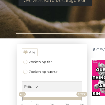
Overzicht van onze categorieen
6
GEV
Filtersectie
Alle
Zoeken op titel
Zoeken op auteur
Prijs
€0
€200
0
50
100
150
200