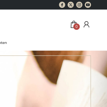
0
ten