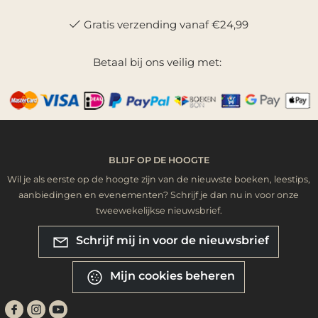
Gratis verzending vanaf €24,99
Betaal bij ons veilig met:
BLIJF OP DE HOOGTE
Wil je als eerste op de hoogte zijn van de nieuwste boeken, leestips,
aanbiedingen en evenementen? Schrijf je dan nu in voor onze
tweewekelijkse nieuwsbrief.
Schrijf mij in voor de nieuwsbrief
Mijn cookies beheren