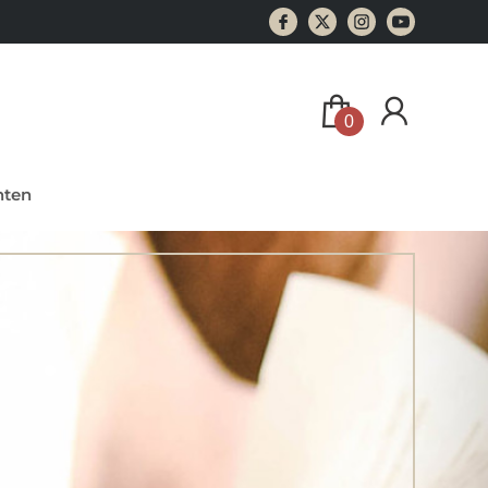
0
ten