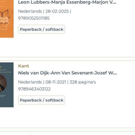
Leon Lubbers-Manja Essenberg-Marjon Van Ginhoven-Adri Dokter-Aleid Langevoord-Bart Van den Hof-Jos Kok-José Niers-Shaïsta Mohamed Hoesein-Stephanie Oudenijhuis-Wilma Vennmans
Nederlands | 28-02-2025 |
9789052501185
Paperback / softback
Kant
Niels van Dijk-Ann Van Sevenant-Jozef Waanders-Rob Wiche-Paul Cobben-Jacques De Visscher-Michel Huysseune-Arthur Kok-Bart Labuschagne-Donald Loose-Xavier Meulders-Martin Moors
Nederlands | 08-11-2021 | 328 pagina's
9789463403122
Paperback / softback