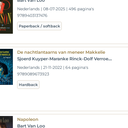
Bart van Loo
Nederlands | 08-07-2025 | 496 pagina's
9789403137476
Paperback / softback
De nachtlantaarns van meneer Makkelie
Sjoerd Kuyper-Maranke Rinck-Dolf Verroen-Bart Moeyaert-Paul van Loon-Koos Meinderts-Daan Remmerts de Vries-Bette Westera-Benny Lindelauf-Marjolijn Hof-Annet Schaap-Jan Paul Schutten-Jowi Schmitz
Nederlands | 21-11-2022 | 64 pagina's
9789089673923
Hardback
Napoleon
Bart Van Loo