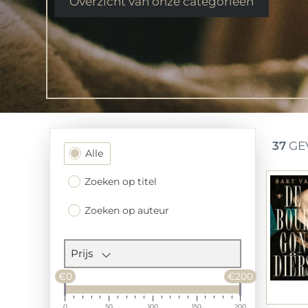
Overzicht van onze categorieen
37
GE
Filtersectie
Alle
Zoeken op titel
Zoeken op auteur
Prijs
€0
€200
0
50
100
150
200