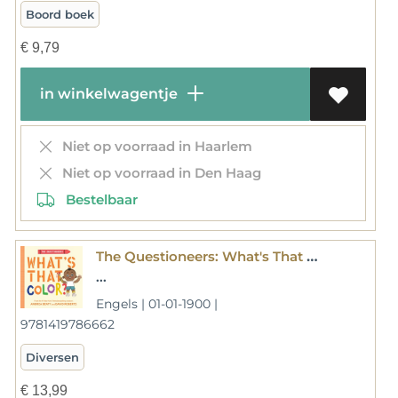
Boord boek
€
9,79
in winkelwagentje
Niet op voorraad in Haarlem
Niet op voorraad in Den Haag
Bestelbaar
The Questioneers: What's That Color? : A Board Book
...
Engels | 01-01-1900 |
9781419786662
Diversen
€
13,99