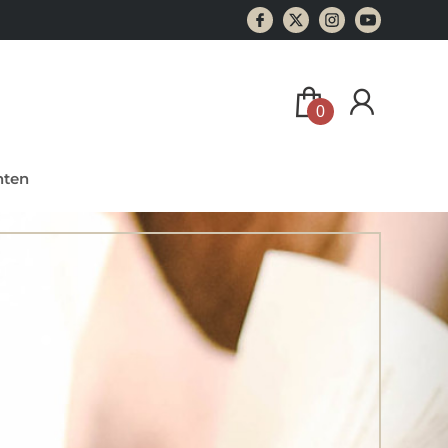
0
ten