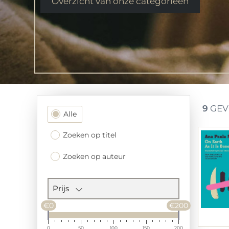
Overzicht van onze categorieen
9
GEV
Filtersectie
Alle
Zoeken op titel
Zoeken op auteur
Prijs
€0
€200
0
50
100
150
200