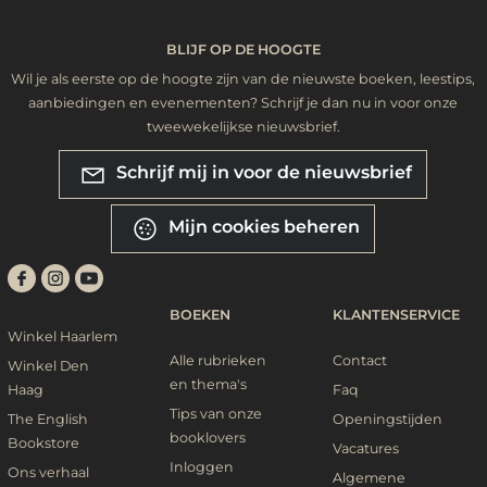
BLIJF OP DE HOOGTE
Wil je als eerste op de hoogte zijn van de nieuwste boeken, leestips,
aanbiedingen en evenementen? Schrijf je dan nu in voor onze
tweewekelijkse nieuwsbrief.
Schrijf mij in voor de nieuwsbrief
Mijn cookies beheren
BOEKEN
KLANTENSERVICE
Winkel Haarlem
Alle rubrieken
Contact
Winkel Den
en thema's
Haag
Faq
Tips van onze
The English
Openingstijden
booklovers
Bookstore
Vacatures
Inloggen
Ons verhaal
Algemene