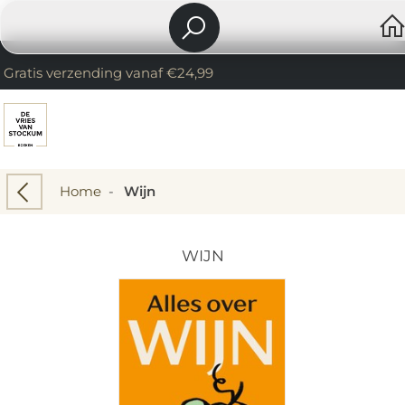
Gratis verzending vanaf €24,99
Home
-
Wijn
WIJN