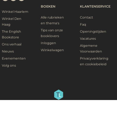
BOEKEN
KLANTENSERVICE
Winkel Haarlem
Alle rubrieken
Contact
Winkel Den
en thema's
Haag
Faq
Tips van onze
The English
Openingstijden
booklovers
Bookstore
Vacatures
Inloggen
Ons verhaal
Algemene
Winkelwagen
Nieuws
Voorwaarden
Evenementen
Privacyverklaring
en cookiebeleid
Volg ons