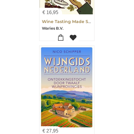
€
16,95
Wine Tasting Made Simple
Waries B.V.
€
27,95