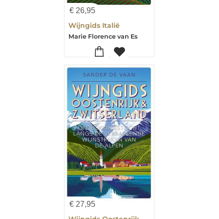
€
26,95
Wijngids Italië
Marie Florence van Es
€
27,95
Wijngids Oostenrijk & Zwitserland