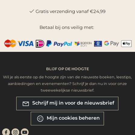
Gratis verzending vanaf €24,99
Betaal bij ons veilig met:
BLIJF OP DE HOOGTE
Wil je als eerste op de hoogte zijn van de nieuwste boeken, leestips,
aanbiedingen en evenementen? Schrijf je dan nu in voor onze
tweewekelijkse nieuwsbrief.
Schrijf mij in voor de nieuwsbrief
Mijn cookies beheren