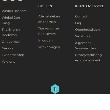
BOEKEN
KLANTENSERVICE
Winkel Haarlem
Alle rubrieken
Contact
Winkel Den
en thema's
Haag
Faq
Tips van onze
The English
Openingstijden
booklovers
Bookstore
Vacatures
Inloggen
Ons verhaal
Algemene
Winkelwagen
Nieuws
Voorwaarden
Evenementen
Privacyverklaring
en cookiebeleid
Volg ons