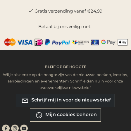
Gratis verzending vanaf €24,99
Betaal bij ons veilig met:
BLIJF OP DE HOOGTE
Wil je als eerste op de hoogte zijn van de nieuwste boeken, leestips,
aanbiedingen en evenementen? Schrijf je dan nu in voor onze
tweewekelijkse nieuwsbrief.
Schrijf mij in voor de nieuwsbrief
Mijn cookies beheren