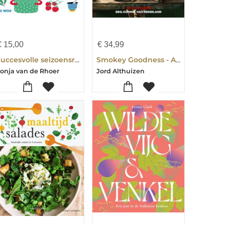
€
15,00
€
34,99
Succesvolle seizoensrecepten
Smokey Goodness - Asian BBQ Flames & Flavours
onja van de Rhoer
Jord Althuizen