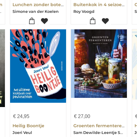
n
Lunchen zonder boterham
Buitenkok in 4 seizoenen!
nmaker-Simon Verboom
Simone van der Koelen
Roy Voogd
S
€
24,95
€
27,00
Heilig Boontje
Groenten fermenteren
Sam Dewilde-Leentje Speybroeck-Emelie Heller
Joeri Veul