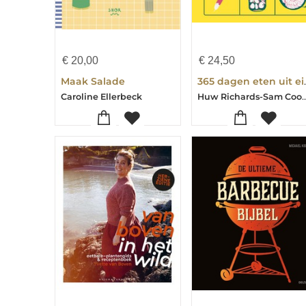
€
20,00
€
24,50
Maak Salade
365 dagen e
Huw Richards-Sam
Caroline Ellerbeck