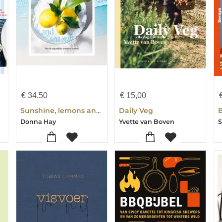
€
34,50
€
15,00
Sunshine, lemons and sea salt
Daily Veg
Donna Hay
Yvette van Boven
S