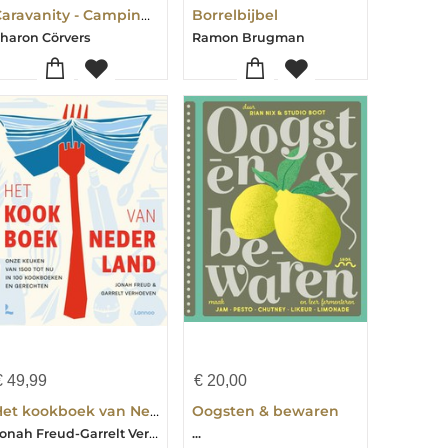
Caravanity - Camping kookboek
Borrelbijbel
haron Cörvers
Ramon Brugman
€
49,99
€
20,00
Het kookboek van Nederland
Oogsten & bewaren
Jonah Freud-Garrelt Verhoeven
...