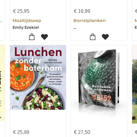
€
25,95
€
16,99
ieme barbecue bijbel
Maaltijdsoep
Borrelplanken
M
Emily Ezekiel
...
E
€
25,99
€
27,50