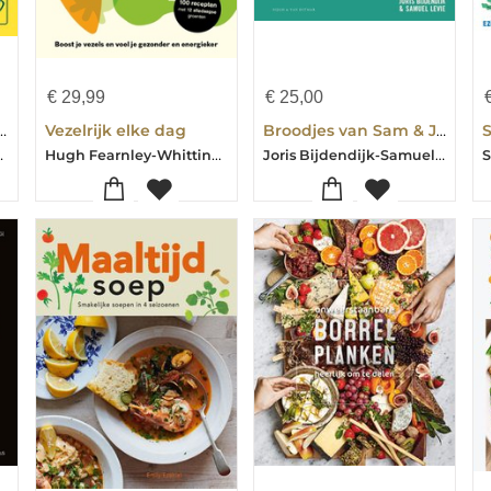
€
29,99
€
25,00
ten uit eigen tuin
Vezelrijk elke dag
Broodjes van Sam & Joris
 Cooper
Hugh Fearnley-Whittingstall
Joris Bijdendijk-Samuel Levie
S