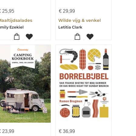
€
25,95
€
29,99
aaltijdsalades
Wilde vijg & venkel
mily Ezekiel
Letitia Clark
€
23,99
€
36,99