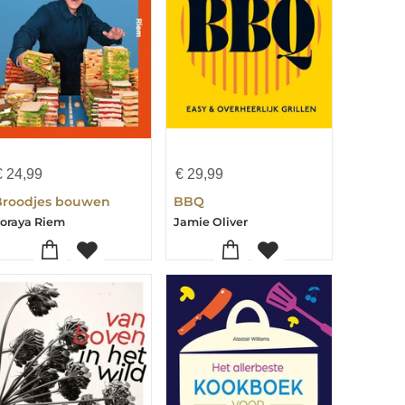
€
24,99
€
29,99
Broodjes bouwen
BBQ
oraya Riem
Jamie Oliver