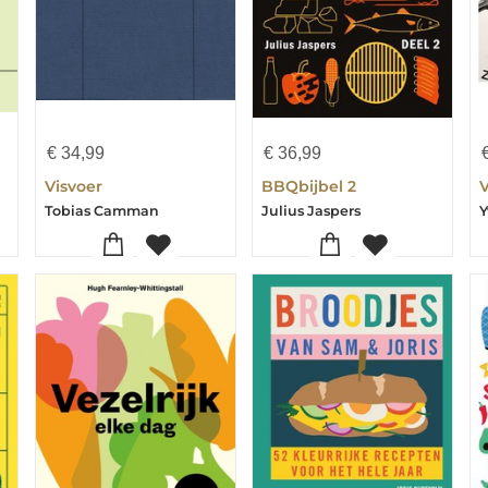
€
34,99
€
36,99
Visvoer
BBQbijbel 2
Tobias Camman
Julius Jaspers
Y