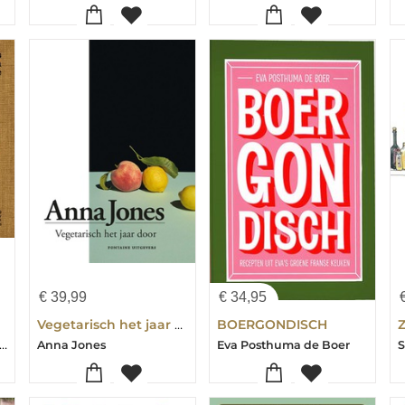
€
39,99
€
34,95
Vegetarisch het jaar door
BOERGONDISCH
Z
 Karpathios-Ellen Schut-Annemiek van Leeuwen
Anna Jones
Eva Posthuma de Boer
S