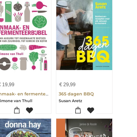
€
19,99
€
29,99
Inmaak- en fermenteerbijbel
365 dagen BBQ
imone van Thull
Susan Aretz