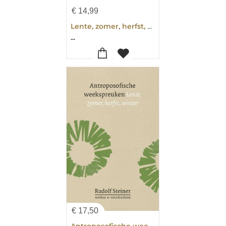
€
14,99
Lente, zomer, herfst, winter
...
€
17,50
Antroposofische weekspreuken