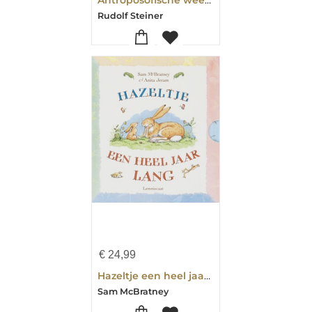
Rudolf Steiner
€
24,99
Hazeltje een heel jaar lang set a 4 titels
Sam McBratney