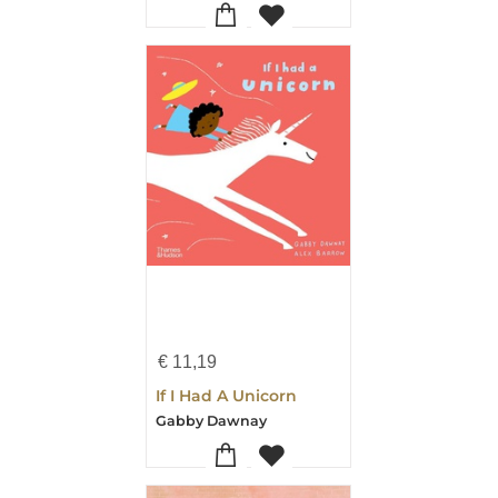
€
11,19
If I Had A Unicorn
Gabby Dawnay