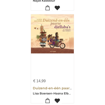
Najat Kaddour
€
14,99
Duizend-en-één paarse djellaba's
Lisa Boersen-Hasna Elbaamrani