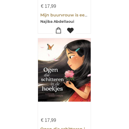
€
17,99
Mijn buurvrouw is een ninja
Najiba Abdellaoui
€
17,99
Ogen die schitteren in de hoekjes