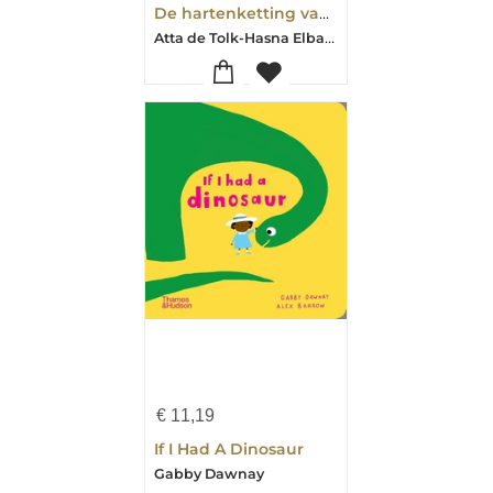
De hartenketting van meester rumi
Atta de Tolk-Hasna Elbaamrani
€
11,19
If I Had A Dinosaur
Gabby Dawnay