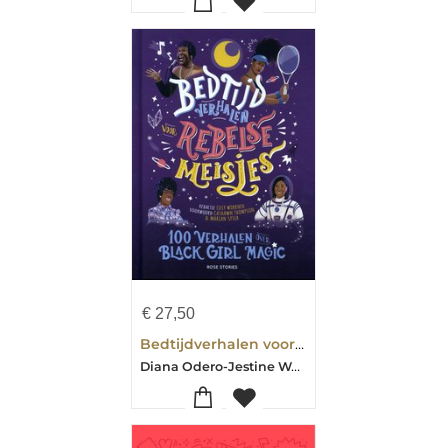
€
27,50
Bedtijdverhalen voor rebelse meisjes - 100 verhalen over Black Girl Magic
Diana Odero-Jestine Ware-Sonja Thomas-Laila de Miranda-Sharid Alles-Soraya Hadjar-Carol Rock-Marian Spier