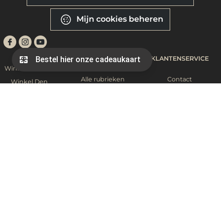
Mijn cookies beheren
BOEKEN
KLANTENSERVICE
Winkel Haarlem
Alle rubrieken
Contact
Winkel Den
en thema's
Haag
Faq
Tips van onze
The English
Openingstijden
booklovers
Bookstore
Vacatures
Inloggen
Ons verhaal
Algemene
Winkelwagen
Nieuws
Voorwaarden
Evenementen
Privacyverklaring
en cookiebeleid
Volg ons