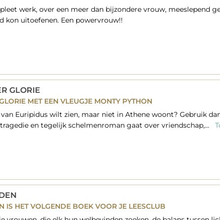
leet werk, over een meer dan bijzondere vrouw, meeslepend ges
d kon uitoefenen. Een powervrouw!!
R GLORIE
GLORIE MET EEN VLEUGJE MONTY PYTHON
k van Euripidus wilt zien, maar niet in Athene woont? Gebruik d
tragedie en tegelijk schelmenroman gaat over vriendschap,...
T
NDEN
 IS HET VOLGENDE BOEK VOOR JE LEESCLUB
e vrouwen, die elk hun welbevinden zoeken, de balans tussen li