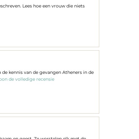
chreven. Lees hoe een vrouw die niets
an de kennis van de gevangen Atheners in de
oon de volledige recensie
chaam en geest. Ze worstelen elk met de