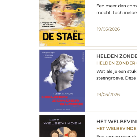
Een meer dan comp
mocht, toch invloe
19/05/2026
HELDEN ZONDE
HELDEN ZONDER 
Wat als je een stu
steengroeve. Deze 
19/05/2026
HET WELBEVI
HET WELBEVINDEN
Een roman over dri