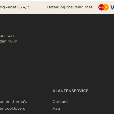
ing vanaf €24,99
Betaal bij ons veilig met:
 boeken,
dan nu in
KLANTENSERVICE
ken en thema's
Contact
ze booklovers
Faq