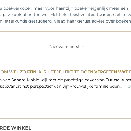
s boekverkoper, maar voor haar zijn boeken eigenlijk meer een li
laapt ze ook af en toe wel. Het liefst leest ze literatuur en niet-te
en letterkunde gestudeerd. Vraag haar gerust advies over boeken
Nieuwste eerst
KDOM WEL ZO FIJN, ALS HET JE LIJKT TE DOEN VERGETEN WAT 
 van Sanam Mahloudji met de prachtige cover van Turkse kunsts
sp;Vanuit het perspectief van vijf vrouwelijke familieleden...
Too
ARDE WINKEL