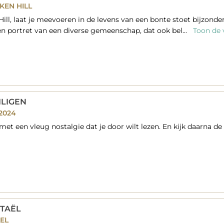
CKEN HILL
 Hill, laat je meevoeren in de levens van een bonte stoet bijzond
en portret van een diverse gemeenschap, dat ook bel...
Toon de v
ILIGEN
2024
et een vleug nostalgie dat je door wilt lezen. En kijk daarna de 
STAËL
EL