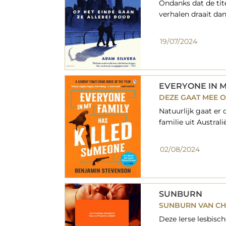
Ondanks dat de tite
verhalen draait dan 
19/07/2024
EVERYONE IN M
DEZE GAAT MEE O
Natuurlijk gaat er 
familie uit Austra
02/08/2024
SUNBURN
SUNBURN VAN CHL
Deze Ierse lesbisc