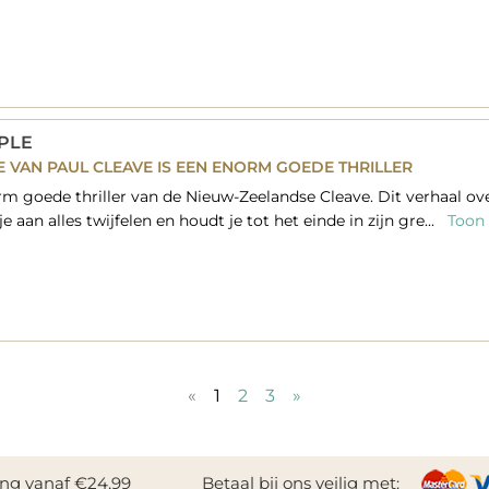
PLE
E VAN PAUL CLEAVE IS EEN ENORM GOEDE THRILLER
goede thriller van de Nieuw-Zeelandse Cleave. Dit verhaal ove
e aan alles twijfelen en houdt je tot het einde in zijn gre...
Toon 
«
1
2
3
»
ing vanaf €24,99
Betaal bij ons veilig met: