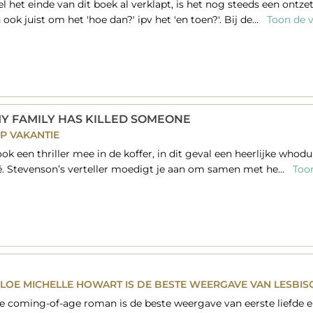
l het einde van dit boek al verklapt, is het nog steeds een ontz
ook juist om het 'hoe dan?' ipv het 'en toen?'. Bij de...
Toon de v
Y FAMILY HAS KILLED SOMEONE
P VAKANTIE
ook een thriller mee in de koffer, in dit geval een heerlijke wh
lië. Stevenson’s verteller moedigt je aan om samen met he...
Toon
OE MICHELLE HOWART IS DE BESTE WEERGAVE VAN LESBIS
he coming-of-age roman is de beste weergave van eerste liefde en