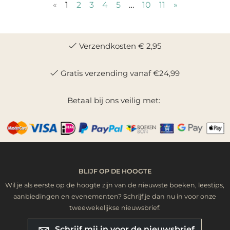
«
1
2
3
4
5
…
10
11
»
Verzendkosten € 2,95
Gratis verzending vanaf €24,99
Betaal bij ons veilig met:
BLIJF OP DE HOOGTE
Wil je als eerste op de hoogte zijn van de nieuwste boeken, leestips,
aanbiedingen en evenementen? Schrijf je dan nu in voor onze
tweewekelijkse nieuwsbrief.
Schrijf mij in voor de nieuwsbrief