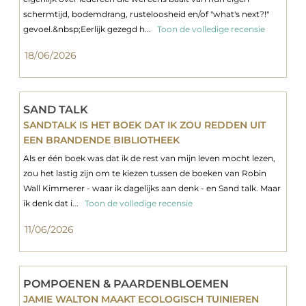
schermtijd, bodemdrang, rusteloosheid en/of "what's next?!"
gevoel.&nbsp;Eerlijk gezegd h...
Toon de volledige recensie
18/06/2026
SAND TALK
SANDTALK IS HET BOEK DAT IK ZOU REDDEN UIT
EEN BRANDENDE BIBLIOTHEEK
Als er één boek was dat ik de rest van mijn leven mocht lezen,
zou het lastig zijn om te kiezen tussen de boeken van Robin
Wall Kimmerer - waar ik dagelijks aan denk - en Sand talk. Maar
ik denk dat i...
Toon de volledige recensie
11/06/2026
POMPOENEN & PAARDENBLOEMEN
JAMIE WALTON MAAKT ECOLOGISCH TUINIEREN